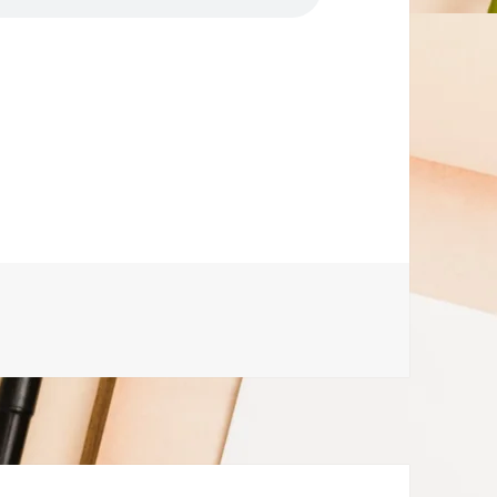
 અનુભવ – Part 1