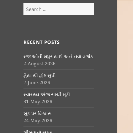
Search
for:
RECENT POSTS
રજાઓની મધુર યાદો અને નવો વળાંક
2-August-2026
હૈયા થી હોઠ સુધી
7-June-2026
સ્વાસ્થ્ય એજ સાચી મૂડી
31-May-2026
ખુદ પર વિશ્વાસ
24-May-2026
શીખવાનો સફર