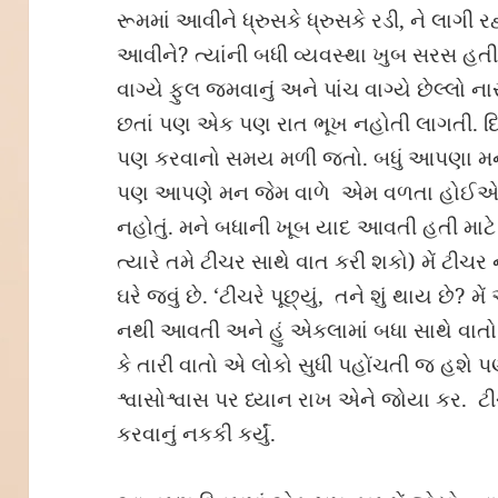
રૂમમાં આવીને ધ્રુસકે ધ્રુસકે રડી, ને લાગી રહ્યું 
આવીને? ત્યાંની બધી વ્યવસ્થા ખુબ સરસ હતી 
વાગ્યે ફુલ જમવાનું અને પાંચ વાગ્યે છેલ્લો ન
છતાં પણ એક પણ રાત ભૂખ નહોતી લાગતી. દિ
પણ કરવાનો સમય મળી જતો. બધું આપણા મન
પણ આપણે મન જેમ વાળે એમ વળતા હોઈએ છીએ.
નહોતું. મને બધાની ખૂબ યાદ આવતી હતી માટે 
ત્યારે તમે ટીચર સાથે વાત કરી શકો) મેં ટીચર 
ઘરે જવું છે. ‘ટીચરે પૂછ્યું, તને શું થાય છે?
નથી આવતી અને હું એકલામાં બધા સાથે વાતો કર્
કે તારી વાતો એ લોકો સુધી પહોંચતી જ હશે પણ
શ્વાસોશ્વાસ પર ધ્યાન રાખ એને જોયા કર. ટ
કરવાનું નકકી કર્યું.