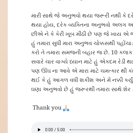
મારી સાથે જે અનુભવો થયા જરૂરી નથી કે દ
થયા હોય, દરેક વ્યક્તિના અનુભવો અલગ
છીએ ને કે કેરી ખૂબ મીઠી છે પણ જે ખાય એ 
હું તમારા સુધી મારા અનુભવ ચોક્કસથી પહોંચ
કરો તે તમારા સમજની બહાર જ છે. 10 કલાક
સવારે ચાર વાગ્યે ધ્યાન માટે હું એકદમ રેડી થ
પણ ઊંઘ ના આવે એ મારા માટે ચમત્કાર થી કંઈ
થઈ કે હું આગળ વધી શકીશ અને મેં નક્કી કર્ય
ઘણા અનુભવો છે હું જરૂરથી તમારા સાથે શેર
Thank you