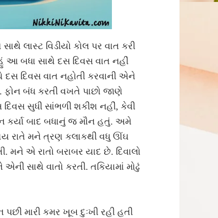
ા સાથે લાસ્ટ વિડીયો કોલ પર વાત કરી
હું આ બધા સાથે દસ દિવસ વાત નહીં
સાથે દસ દિવસ વાત નહોતી કરવાની એને
ં. ફોન બંધ કરતી વખતે પાછો જાણે
 દિવસ સુધી સાંભળી શકીશ નહીં, કેવી
ન કર્યા બાદ બધાનું જ મૌન હતું. અમે
ેય રાતે મને ત્રણ કલાકથી વધુ ઊંઘ
. મને એ રાતો બરાબર યાદ છે. દિવાલો
ને એની સાથે વાતો કરતી. તકિયામાં મોઢું
 પછી મારી કમર ખૂબ દુઃખી રહી હતી