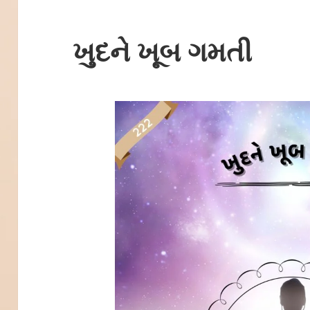
ખુદને ખૂબ ગમતી