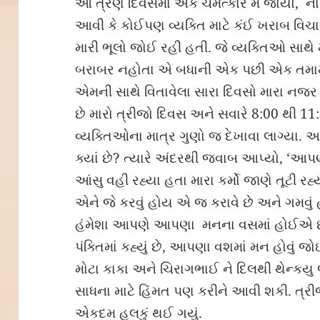
આ ત્રણ દિવસમાં એક ચમત્કાર મેં જોયો, ના ત
આવી કે કોઈપણ વ્યક્તિ માટે કંઈ ખરાબ વિચાર્યુ
મારી ભૂલો જોઈ રહી હતી. જે વ્યક્તિઓ સાથે મન
બરાબર નહોતા એ બધાની એક પછી એક તમામ સ
એમની સાથે વિતાવેલા સારા દિવસો મારા નજ
છે મારો ત્રીજો દિવસ અને સવારે 8:00 થી 11
વ્યક્તિઓના માત્ર ગુણો જ દેખાવા લાગ્યા. આ 
ક્યાં છે? ત્યારે અંદરથી જવાબ આપ્યો, ‘આપણુ
આંસુ વહી રહ્યા હતા મારા કર્મો જાણે તૂટી
એને જે કરવું હોય એ જ કરાવે છે અને ગમવું 
હંમેશા આપણે આપણા મનના વસમાં હોઈએ 
પંક્તિમાં કહ્યું છે, આપણા વશમાં મન હોવું
મોટા કાકા અને ચિરાગભાઈ ને દિલથી થેન્કયુ
સાધના માટે હિંમત પણ કરીને આવી શકી. ત્
એકદમ હલકું થઈ ગયું.