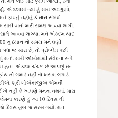
ો મને કોઈ માટે ક્રોધ આવ્યો, ઈર્ષા
ં. એ દશામાં ત્યાં હું મારા અવગુણો,
ે ફાવતું નહોતું કે મારા સંબંધો
ારી વાતો મારી સમક્ષ આવવા લાગી.
ર સામે આવવા લાગ્યા. મને એકદમ યાદ
:00 નું ધ્યાન નો સમય મને ઘણી
બધા જ સારા છે, તો પ્રોબ્લેમ પછી
ં મન’. મારી આંખોમાંથી સંવેદના રૂપે
 રહ્યા હતા. એકદમ ચંચળ છે આપણું મન
હોય તો ગમાડે નહીં તો ખરાબ લગાડે.
છીએ. શ્રી ગોએંકાજીએ એમની
 જોઈએ નહીં કે આપણે મનના વશમાં. મારા
 જેમના કારણે હું આ 10 દિવસ ની
રીજો દિવસ ખુબ જ સરસ ગયો. મન