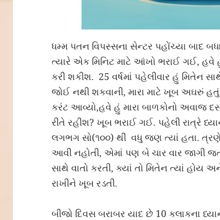
ધમ્મ પતન વિપસ્સના સેન્ટર પહોંચ્યા બાદ બધ
ત્યારે એક મિનિટ માટે આંખો ભરાઈ ગઈ, હવે 
કરી શકીશ. 25 વર્ષમાં પહેલીવાર હું મિતેન 
જોઈ નથી શકવાની, મારા માટે ખૂબ અઘરું હતુ
કરંટ આવ્યો,હવે હું મારા બાળકોનો અવાજ દસ
રીતે રહીશ? ખૂબ ભરાઈ ગઈ. પહેલી રાત્રે ધ્યા
લગભગ સો(૧૦૦) થી વધુ જણ ત્યાં હતા. ત્રણ
આવી નહોતી, એમાં પણ બે ચાર વાર જાગી જતી
સાથે વાતો કરતી, ક્યાં તો મિતેન ત્યાં હોય અ
રાખીને ખૂબ રડતી.
બીજો દિવસ બરાબર યાદ છે 10 કલાકના ધ્યાન