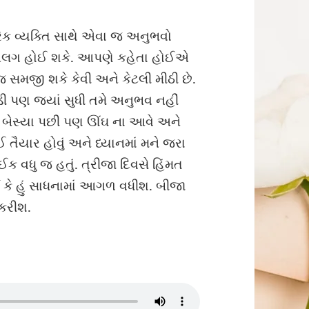
રેક વ્યક્તિ સાથે એવા જ અનુભવો
 અલગ હોઈ શકે. આપણે કહેતા હોઈએ
જ સમજી શકે કેવી અને કેટલી મીઠી છે.
ાડી પણ જ્યાં સુધી તમે અનુભવ નહીં
 બેસ્યા પછી પણ ઊંઘ ના આવે અને
ઈ તૈયાર હોવું અને ધ્યાનમાં મને જરા
ક વધુ જ હતું. ત્રીજા દિવસે હિંમત
ું કે હું સાધનામાં આગળ વધીશ. બીજા
 કરીશ.