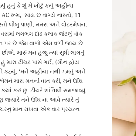
હતું કે શું મેં ખોટું કર્યું અહીંયા
AC રૂમ, સાડા છ વાગ્યે નાસ્તો, 11
ાસ્તો લીંબુ પાણી, મમરા અને વોટરમેલન,
વસમાં લગભગ દોઢ કલાક જેટલું વોક
 પર છે જેમ વાળો એમ વળી જાય છે
 મારું મન હજુ ત્યાં સુધી લાગતું
હું મારા ટીચર પાસે ગઈ, (મૌન હોય
ને કહ્યું, ‘મને અહીંયા નથી ગમતું અને
 મેં એમને મારા મનની વાત કરી, મને ઊંઘ
યા કરું છું. ટીચરે શાંતિથી સમજાવ્યું
 જ્યારે તને ઊંઘ ના આવે ત્યારે તું
ીચરનુ માન રાખવા એક વાર પ્રયત્ન