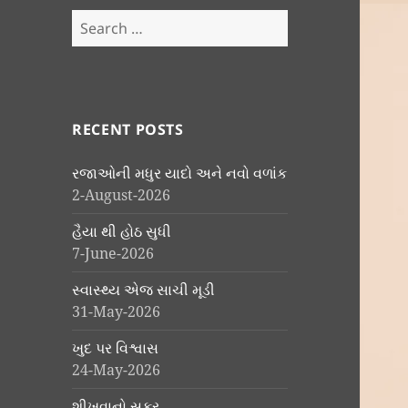
Search
for:
RECENT POSTS
રજાઓની મધુર યાદો અને નવો વળાંક
2-August-2026
હૈયા થી હોઠ સુધી
7-June-2026
સ્વાસ્થ્ય એજ સાચી મૂડી
31-May-2026
ખુદ પર વિશ્વાસ
24-May-2026
શીખવાનો સફર