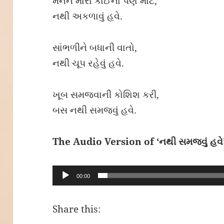
મનને મારા કોઈના પણ માટે,
નથી અકળાવું હવે.
સાંભળીને બધાની વાતો,
નથી ચૂપ રહેવું હવે.
ખૂબ સમજવાની કોશિશ કરી,
બસ નથી સમજવું હવે.
The Audio Version of ‘નથી સમજવું હવે
Audio
00:00
Player
Share this: