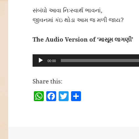
સંબંઘો આવા નિઃસ્વાર્થ ભાવનાં,
જીવનમાં કંઇ થોડા આમ જ મળી જાય?
The Audio Version of ‘માસૂમ લાગણી’
Audio
00:00
Player
Share this:
W
F
T
S
h
a
w
h
at
c
itt
a
s
e
er
re
A
b