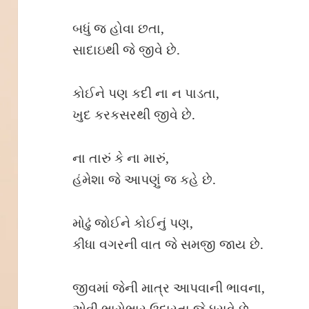
બધું જ હોવા છતા,
સાદાઇથી જે જીવે છે.
કોઈને પણ કદી ના ન પાડતા,
ખુદ કરકસરથી જીવે છે.
ના તારું કે ના મારું,
હંમેશા જે આપણું જ કહે છે.
મોઢું જોઈને કોઈનું પણ,
કીધા વગરની વાત જે સમજી જાય છે.
જીવમાં જેની માત્ર આપવાની ભાવના,