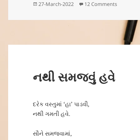
p
o
Posted
on માસૂમ 
27-March-2022
12 Comments
on
p
o
k
નથી સમજવું હવે
દરેક વસ્તુમાં ‘હા’ પાડવી,
નથી ગમતી હવે.
સૌને સમજવામાં,