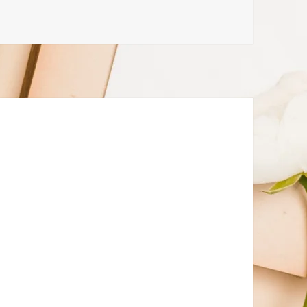
લાગણી