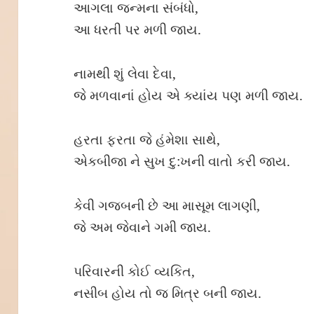
આગલા જન્મના સંબંધો,
આ ધરતી પર મળી જાય.
નામથી શું લેવા દેવા,
જે મળવાનાં હોય એ ક્યાંય પણ મળી જાય.
હરતા ફરતા જે હંમેશા સાથે,
એકબીજા ને સુખ દુ:ખની વાતો કરી જાય.
કેવી ગજબની છે આ માસૂમ લાગણી,
જે અમ જેવાને ગમી જાય.
પરિવારની કોઈ વ્યકિત,
નસીબ હોય તો જ મિત્ર બની જાય.