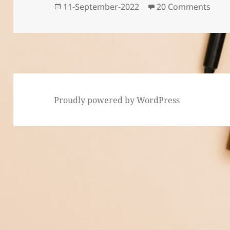
p
o
Posted
on તન
11-September-2022
20 Comments
on
p
o
k
Proudly powered by WordPress