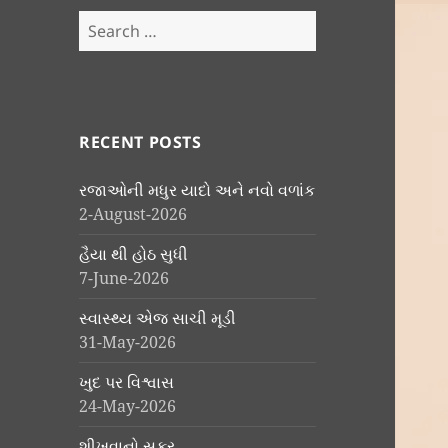
Search
for:
RECENT POSTS
રજાઓની મધુર યાદો અને નવો વળાંક
2-August-2026
હૈયા થી હોઠ સુધી
7-June-2026
સ્વાસ્થ્ય એજ સાચી મૂડી
31-May-2026
ખુદ પર વિશ્વાસ
24-May-2026
શીખવાનો સફર