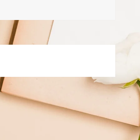
ે મળવું છે