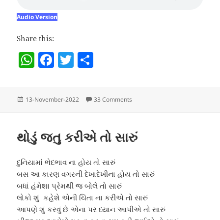
Audio Version
Share this:
W
F
T
S
h
a
w
h
at
c
itt
a
Posted
on નીકીના દિલનો હાલ
13-November-2022
33 Comments
s
e
er
re
on
A
b
p
o
થોડું જતુ કરીએ તો સારું
p
o
દુનિયામાં ભેદભાવ ના હોય તો સારું
k
બસ આ કારણ વગરની દેખાદેખીના હોય તો સારું
બધાં હંમેશા પ્રેમથી જ બોલે તો સારું
લોકો શું કહેશે એની ચિંતા ના કરીએ તો સારું
આપણે શું કરવું છે એના પર ધ્યાન આપીએ તો સારું