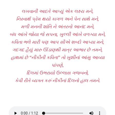
લખવાની આદતે આપ્યું એક લક્ષ્ય મને,
નિસ્વાર્થ પ્રેમ થયો કાગળ અને પેન સાથે મને,
મળી મનની શાંતિ ને અંતરનો આનંદ મને,
બંધ આંખે જોયા જે સપના, ખુલ્લી આંખે વળગ્યા મને,
કવિતા ભલે મારી પણ આપ સૌએ શબ્દો આપ્યા મને,
ગદગદ હૈયું મારુ ઊંડાણથી માત્ર આભાર છે તમને,
હાથમાં છે “નીકીની કવિતા” તો ખુશીનાં આંસુ આવ્યા
પાંપણે,
દિલમાં ઉભરાયો ઉલ્લાસ ગજબનો,
કેવી રીતે વ્યક્ત કરું નીકીનાં દિલનો હાલ તમને.