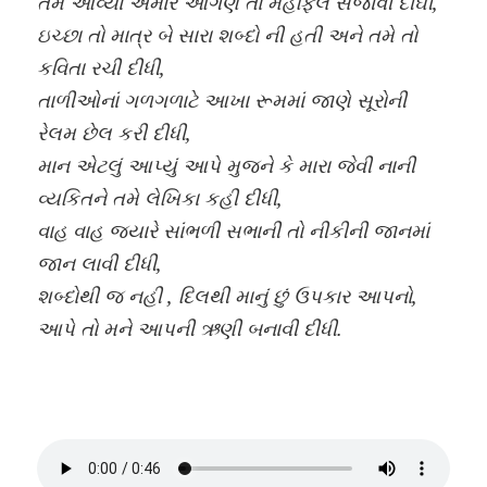
તમે આવ્યા અમારે આંગણે તો મહેફિલ સજાવી દીઘી,
ઇચ્છા તો માત્ર બે સારા શબ્દો ની હતી અને તમે તો
કવિતા રચી દીધી,
તાળીઓનાં ગળગળાટે આખા રૂમમાં જાણે સૂરોની
રેલમ છેલ કરી દીધી,
માન એટલું આપ્યું આપે મુજને કે મારા જેવી નાની
વ્યકિતને તમે લેખિકા કહી દીધી,
વાહ વાહ જ્યારે સાંભળી સભાની તો નીકીની જાનમાં
જાન લાવી દીધી,
શબ્દોથી જ નહી , દિલથી માનું છું ઉપકાર આપનો,
આપે તો મને આપની ઋણી બનાવી દીધી.