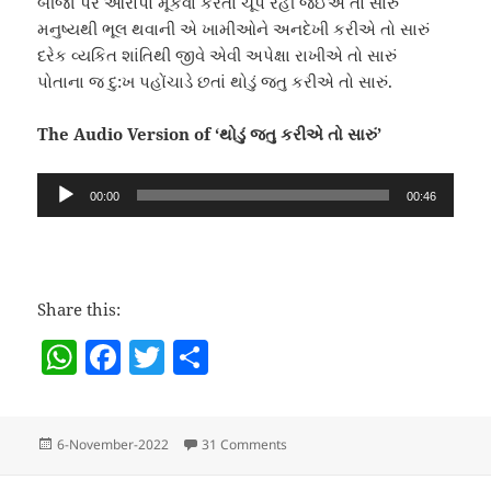
બીજા પર આરોપો મૂકવા કરતા ચૂપ રહી જઈએ તો સારું
મનુષ્યથી ભૂલ થવાની એ ખામીઓને અનદેખી કરીએ તો સારું
દરેક વ્યકિત શાંતિથી જીવે એવી અપેક્ષા રાખીએ તો સારું
પોતાના જ દુ:ખ પહોંચાડે છતાં થોડું જતુ કરીએ તો સારું.
The Audio Version of ‘થોડું જતુ કરીએ તો સારું’
Audio
00:00
00:46
Player
Share this:
W
F
T
S
h
a
w
h
at
c
itt
a
Posted
on થોડું જતુ કરીએ તો સારું
6-November-2022
31 Comments
s
e
er
re
on