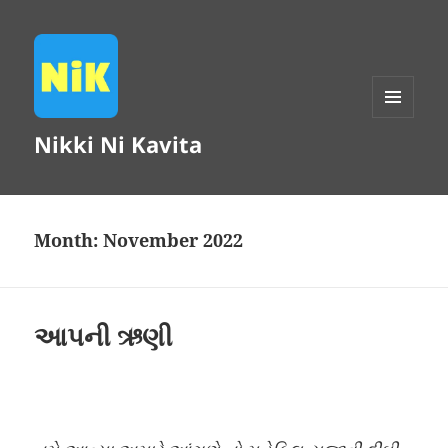
MENU
Nikki Ni Kavita
AND
WIDGETS
Month:
November 2022
આપની ઋણી