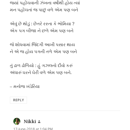
જ્યાં પહોંચવાની ઝંખના વર્ષોથી હોય ત્યાં
મન પહોંચતાં જ પાછું વળે એમ પણ બને
એવું છે થોડું : છેતરે રસ્તા કે ભોમિયા ?
એક પગ બીજા ને છળે એમ પણ બને
જે શોધવામાં જિંદગી આખી પસાર થાય
ને એ જ હોય પગની તળે એમ પણ બને
તું ઢાળ ઢોળિયો : હું ગઝલનો દીવો કરું
અંધારું ઘરને ઘેરી વળે એમ પણ બને.
– મનોજ ખંડેરિયા
REPLY
Nikki
says:
17-June-2018 at 1:04 PM