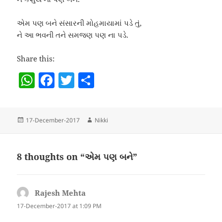
એમ પણ બને સંસારની મોહમાયામાં પડે તું,
ને આ ભવની તને સમજણ પણ ના પડે.
Share this:
W
F
T
S
h
a
w
h
at
c
itt
a
Posted
Author
17-December-2017
Nikki
s
e
er
re
on
A
b
p
o
8 thoughts on “એમ પણ બને”
p
o
k
Rajesh Mehta
says:
17-December-2017 at 1:09 PM